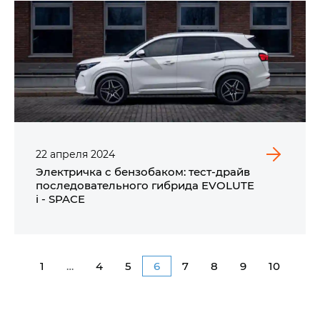
22
апреля
2024
Электричка с бензобаком: тест-драйв
последовательного гибрида EVOLUTE
i - SPACE
1
…
4
5
6
7
8
9
10