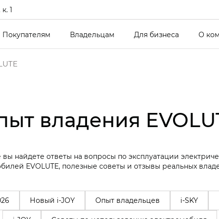
к. 1
Покупателям
Владельцам
Для бизнеса
О ко
LUTE
пыт владения EVOLU
 вы найдете ответы на вопросы по эксплуатации электрич
билей EVOLUTE, полезные советы и отзывы реальных влад
026
Новый i-JOY
Опыт владельцев
i-SKY