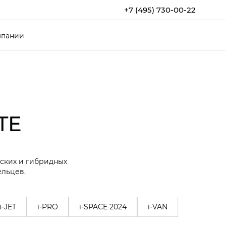
+7 (495) 730-00-22
мпании
TE
еских и гибридных
ельцев.
i-JET
i-PRO
i-SPACE 2024
i-VAN