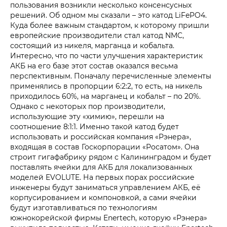
пользования возникли несколько консенсусных
решений. Об одном мы сказали – это катод LiFePO4.
Куда более важным стандартом, к которому пришли
европейские производители стал катод NMC,
состоящий из никеля, марганца и кобальта.
Интересно, что по части улучшения характеристик
АКБ на его базе этот состав оказался весьма
перспективным. Поначалу перечисленные элементы
применялись в пропорции 6:2:2, то есть, на никель
приходилось 60%, на марганец и кобальт – по 20%.
Однако с некоторых пор производители,
использующие эту «химию», перешли на
соотношение 8:1:1. Именно такой катод будет
использовать и российская компания «Рэнера»,
входящая в состав Госкорпорации «Росатом». Она
строит гигафабрику рядом с Калининградом и будет
поставлять ячейки для АКБ для локализованных
моделей EVOLUTE. На первых порах российские
инженеры будут заниматься управлением АКБ, её
корпусированием и компоновкой, а сами ячейки
будут изготавливаться по технологиям
южнокорейской фирмы Enertech, которую «Рэнера»