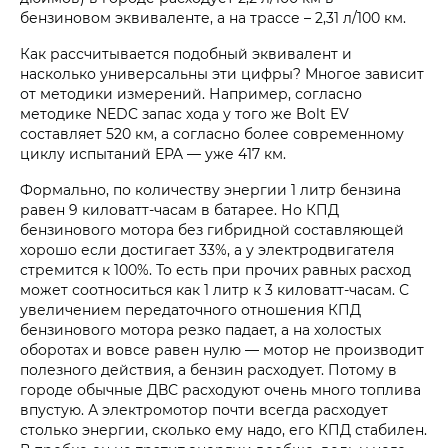
бензиновом эквиваленте, а на трассе – 2,31 л/100 км.
Как рассчитывается подобный эквивалент и
насколько универсальны эти цифры? Многое зависит
от методики измерений. Например, согласно
методике NEDC запас хода у того же Bolt EV
составляет 520 км, а согласно более современному
циклу испытаний EPA — уже 417 км.
Формально, по количеству энергии 1 литр бензина
равен 9 киловатт-часам в батарее. Но КПД
бензинового мотора без гибридной составляющей
хорошо если достигает 33%, а у электродвигателя
стремится к 100%. То есть при прочих равных расход
может соотноситься как 1 литр к 3 киловатт-часам. С
увеличением передаточного отношения КПД
бензинового мотора резко падает, а на холостых
оборотах и вовсе равен нулю — мотор не производит
полезного действия, а бензин расходует. Потому в
городе обычные ДВС расходуют очень много топлива
впустую. А электромотор почти всегда расходует
столько энергии, сколько ему надо, его КПД стабилен.