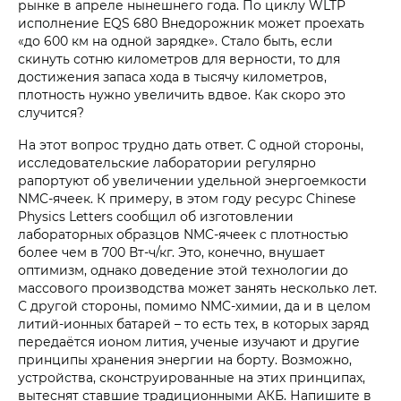
рынке в апреле нынешнего года. По циклу WLTP
исполнение EQS 680 Внедорожник может проехать
«до 600 км на одной зарядке». Стало быть, если
скинуть сотню километров для верности, то для
достижения запаса хода в тысячу километров,
плотность нужно увеличить вдвое. Как скоро это
случится?
На этот вопрос трудно дать ответ. С одной стороны,
исследовательские лаборатории регулярно
рапортуют об увеличении удельной энергоемкости
NMC-ячеек. К примеру, в этом году ресурс Chinese
Physics Letters сообщил об изготовлении
лабораторных образцов NMC-ячеек с плотностью
более чем в 700 Вт-ч/кг. Это, конечно, внушает
оптимизм, однако доведение этой технологии до
массового производства может занять несколько лет.
С другой стороны, помимо NMC-химии, да и в целом
литий-ионных батарей – то есть тех, в которых заряд
передаётся ионом лития, ученые изучают и другие
принципы хранения энергии на борту. Возможно,
устройства, сконструированные на этих принципах,
вытеснят ставшие традиционными АКБ. Напишите в