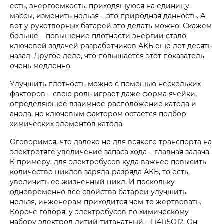
есть, энергоемкость, приходящуюся на единицу
массы, изменить нельзя – это природная данность. А
вот у рукотворных батарей это делать можно. Скажем
больше – повышение плотности энергии стало
ключевой задачей разработчиков АКБ ещё лет десять
назад. Другое дело, что повышается этот показатель
очень медленно.
Улучшить плотность можно с помощью нескольких
факторов – свою роль играет даже форма ячейки,
определяющее взаимное расположение катода и
анода, но ключевым фактором остается подбор
химических элементов катода.
Оговоримся, что далеко не для всякого транспорта на
электротяге увеличение запаса хода – главная задача.
К примеру, для электробусов куда важнее повысить
количество циклов заряда-разряда АКБ, то есть,
увеличить ее жизненный цикл. И поскольку
одновременно все свойства батареи улучшить
нельзя, инженерам приходится чем-то жертвовать.
Короче говоря, у электробусов по химическому
набору электрод литий-титанатный – Li4Ti5O12. Он