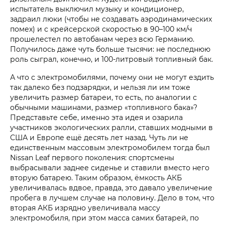
испытатель выключил музыку и кондиционер,
задраил люки (чтобы не создавать аэродинамических
помех) и с крейсерской скоростью в 90–100 км/ч
прошелестел по автобанам через всю Германию.
Получилось даже чуть больше тысячи: не последнюю
роль сыграл, конечно, и 100-литровый топливный бак.
А что с электромобилями, почему они не могут ездить
так далеко без подзарядки, и нельзя ли им тоже
увеличить размер батареи, то есть, по аналогии с
обычными машинами, размер «топливного бака»?
Представьте себе, именно эта идея и озарила
участников экологических ралли, ставших модными в
США и Европе ещё десять лет назад. Чуть ли не
единственным массовым электромобилем тогда был
Nissan Leaf первого поколения: спортсмены
выбрасывали заднее сиденье и ставили вместо него
вторую батарею. Таким образом, ёмкость АКБ
увеличивалась вдвое, правда, это давало увеличение
пробега в лучшем случае на половину. Дело в том, что
вторая АКБ изрядно увеличивала массу
электромобиля, при этом масса самих батарей, по