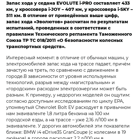
Запас хода у седана EVOLUTE i‑PRO составляет 433
км, у кроссовера i‑JOY – 407 км, у кроссовера i‑SKY –
511 км. В отличие от приведённых выше цифр,
запас хода «Эволютов» рассчитан по результатам
испытаний, проведенных в соответствии с
правилами Технического регламента Таможенного
Союза ТР ТС 018/2011 «О безопасности колесных
транспортных средств».
Интересный момент: в отличие от обычных машин, у
электромобилей запас хода на трассе падает, причём
зачастую на треть, по сравнению с движением в
городе.В зависимости от уровня используемых
технологий, разрыв между «магистральным» и
«городским» расходом электроэнергии может быть
разным. К примеру, у недорогих моделей он ощутим:
согласно доступным исследованиям по циклу EPA,
упомянутый Chevrolet Bolt EV расходует в привычном
нам эквиваленте 1,8 литра бензина на 100 км
городской езды, а на трассе – уже 2,16 л/100 км в
эквиваленте. У дорогих автомобилей эти показатели
ближе: BMW i4 eDrive35 GranCoupe (с колесами в 19
дюймов) в городе расходует 2,2 л/100 км в