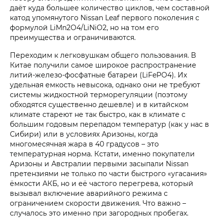
даёт куда большее количество циклов, чем составной
катод упомянутого Nissan Leaf первого поколения с
формулой LiMn2O4/LiNiO2, но на том его
преимущества и ограничиваются.
Переходим к легковушкам общего пользования. В
Китае получили самое широкое распространение
литий-железо-фосфатные батареи (LiFePO4). Их
удельная емкость невысока, однако они не требуют
системы жидкостной терморегуляции (поэтому
обходятся существенно дешевле) и в китайском
климате стареют не так быстро, как в климате с
большим годовым перепадом температур (как у нас в
Сибири) или в условиях Аризоны, когда
многомесячная жара в 40 градусов – это
температурная норма. Кстати, именно покупатели
Аризоны и Австралии первыми засыпали Nissan
претензиями не только по части быстрого «угасания»
ёмкости АКБ, но и её частого перегрева, который
вызывал включение аварийного режима с
ограничением скорости движения. Что важно –
случалось это именно при загородных пробегах.