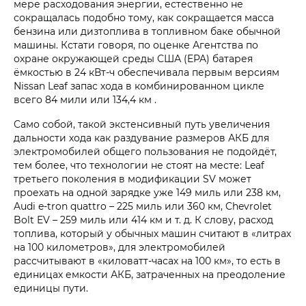
мере расходования энергии, естественно не
сокращалась подобно тому, как сокращается масса
бензина или дизтоплива в топливном баке обычной
машины. Кстати говоря, по оценке Агентства по
охране окружающей среды США (EPA) батарея
ёмкостью в 24 кВт-ч обеспечивала первым версиям
Nissan Leaf запас хода в комбинированном цикле
всего 84 мили или 134,4 км .
Само собой, такой экстенсивный путь увеличения
дальности хода как раздувание размеров АКБ для
электромобилей общего пользования не подойдёт,
тем более, что технологии не стоят на месте: Leaf
третьего поколения в модификации SV может
проехать на одной зарядке уже 149 миль или 238 км,
Audi e-tron quattro – 225 миль или 360 км, Chevrolet
Bolt EV – 259 миль или 414 км и т. д. К слову, расход
топлива, который у обычных машин считают в «литрах
на 100 километров», для электромобилей
рассчитывают в «киловатт-часах на 100 км», то есть в
единицах емкости АКБ, затраченных на преодоление
единицы пути.