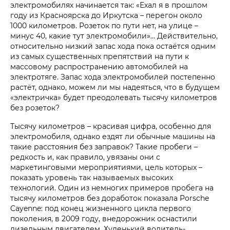
электромобилях начинается так: «Ехал я в прошлом
году из Красноярска до Иркутска – перегон около
1000 километров. Розеток по пути нет, на улице –
минус 40, какие тут электромобили»… Действительно,
относительно низкий запас хода пока остаётся одним
из самых существенных препятствий на пути к
массовому распространению автомобилей на
электротяге. Запас хода электромобилей постепенно
растёт, однако, можем ли мы надеяться, что в будущем
«электричка» будет преодолевать тысячу километров
без розеток?
Тысячу километров – красивая цифра, особенно для
электромобиля, однако ездят ли обычные машины на
такие расстояния без заправок? Такие пробеги –
редкость и, как правило, увязаны они с
маркетинговыми мероприятиями, цель которых –
показать уровень так называемых высоких
технологий. Один из немногих примеров пробега на
тысячу километров без доработок показала Porsche
Cayenne: под конец жизненного цикла первого
поколения, в 2009 году, внедорожник оснастили
дизельным двигателем. Худенький водитель-