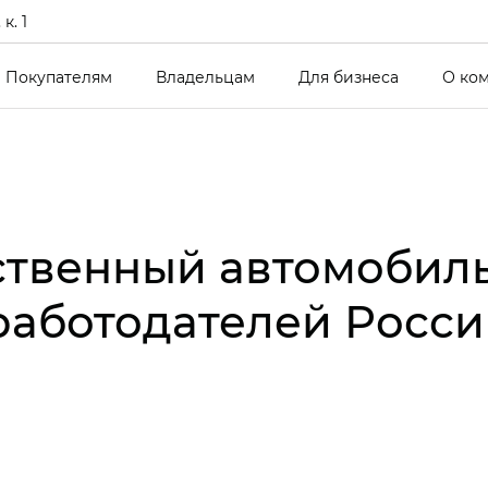
к. 1
Покупателям
Владельцам
Для бизнеса
О ко
ственный автомобил
 работодателей Росси