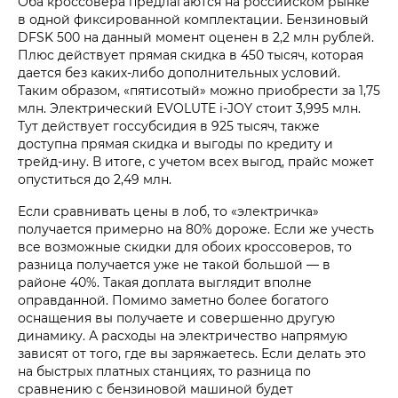
Оба кроссовера предлагаются на российском рынке
в одной фиксированной комплектации. Бензиновый
DFSK 500 на данный момент оценен в 2,2 млн рублей.
Плюс действует прямая скидка в 450 тысяч, которая
дается без каких-либо дополнительных условий.
Таким образом, «пятисотый» можно приобрести за 1,75
млн. Электрический EVOLUTE i‑JOY стоит 3,995 млн.
Тут действует госсубсидия в 925 тысяч, также
доступна прямая скидка и выгоды по кредиту и
трейд-ину. В итоге, с учетом всех выгод, прайс может
опуститься до 2,49 млн.
Если сравнивать цены в лоб, то «электричка»
получается примерно на 80% дороже. Если же учесть
все возможные скидки для обоих кроссоверов, то
разница получается уже не такой большой — в
районе 40%. Такая доплата выглядит вполне
оправданной. Помимо заметно более богатого
оснащения вы получаете и совершенно другую
динамику. А расходы на электричество напрямую
зависят от того, где вы заряжаетесь. Если делать это
на быстрых платных станциях, то разница по
сравнению с бензиновой машиной будет