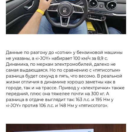
Данные по разгону до «сотни» у бензиновой машины
не указаны, а «i‑JOY» набирает 100 км/ч за 8,9 с.
Динамика, по меркам электромобилей, далеко не
самая выдающаяся. Но по сравнению с «пятисотым»
разница будет секунд в пять, что весомо. В реальной
жизни отличия в динамике хорошо заметны как в
городе, так и на трассе. Привод у «электрички» также
передний, плюс она тяжелее почти на 300 кг. А
разница в отдаче выглядит так: 163 л.с. и 195 Нм у
«i‑JOY» против 106 л.с. и 148 Нм у «пятисотого».