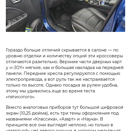
Гораздо больше отличий скрывается в салоне — по
уровню отделки и количеству опций эти кроссоверы
отличаются разительно. Верхние части дверных карт
у «i‑JOY» мягкие, как и большая накладка на передней
панели. Передние кресла регулируются с помощью
электропривода, а вот руль так же настраивается
только по высоте. Однако посадка за рулем удобна,
этому мы удивились еще во время теста
«пятисотого».
Вместо аналоговых приборов тут большой цифровой
экран (10,25 дюйма), есть три темы оформления под
названиями «Классика», «Азарт» и «Наука». В
принципе все они выглядят неплохо, но только в
«азартной» нет левого окошка, в котором мельтешат