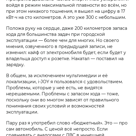
войдя в режим максимальной плавности во всём, но
при этом никакого тошнения, я вышел на цифру в 17
кВт·ч на сто километров. А это уже 300 с небольшим.
Положа руку на сердце, даже 200 километров запаса
хода для большинства задач при городской
эксплуатации — более чем для многих. Но своего
мнения, озвученного в предыдущей записи, не
изменил: кайф от электромобиля будет, если будет у
владельца доступ к розетке. Накатал — поставил на
зарядку.
В общем, за исключением мультимедии и её
локализации, i‑JOY я пользовался с удовольствием.
Проблемы, которые у неё есть, не видятся
нерешаемыми. Проблемы с запасом хода — тоже,
поскольку они во многом зависят от правильного
понимания своих условий и возможностей
эксплуатации.
Пару раз я употребил слово «бюджетный». Это — про
сам автомобиль. С ценой всё непросто. Если
сравнивать с аналогами с ДВС в нынешней