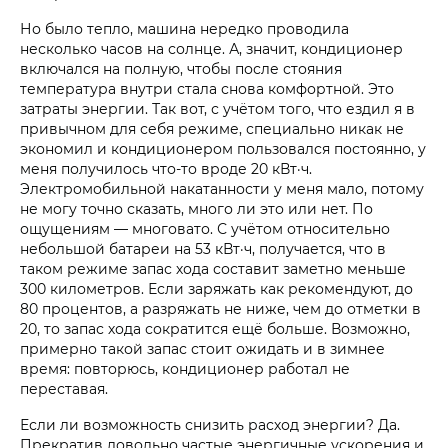
Но было тепло, машина нередко проводила
несколько часов на солнце. А, значит, кондиционер
включался на полную, чтобы после стояния
температура внутри стала снова комфортной. Это
затраты энергии. Так вот, с учётом того, что ездил я в
привычном для себя режиме, специально никак не
экономил и кондиционером пользовался постоянно, у
меня получилось что-то вроде 20 кВт·ч.
Электромобильной накатанности у меня мало, потому
не могу точно сказать, много ли это или нет. По
ощущениям — многовато. С учётом относительно
небольшой батареи на 53 кВт·ч, получается, что в
таком режиме запас хода составит заметно меньше
300 километров. Если заряжать как рекомендуют, до
80 процентов, а разряжать не ниже, чем до отметки в
20, то запас хода сократится ещё больше. Возможно,
примерно такой запас стоит ожидать и в зимнее
время: повторюсь, кондиционер работал не
переставая.
Если ли возможность снизить расход энергии? Да.
Прекратив довольно частые энергичные ускорения и