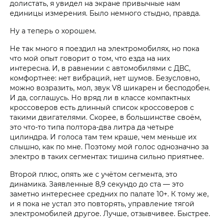
долистать, я увидел на экране привычные нам
единицы измерения. Было немного стыдно, правда.
Ну а теперь о хорошем.
Не так много я поездил на электромобилях, но пока
что мой опыт говорит о том, что езда на них
интересна. И, в равнении с автомобилями с ДВС,
комфортнее: нет вибраций, нет шумов. Безусловно,
можно возразить, мол, звук V8 шикарен и бесподобен.
И да, соглашусь. Но вряд ли в классе компактных
кроссоверов есть длинный список кроссоверов с
такими двигателями. Скорее, в большинстве своём,
это что-то типа полтора-два литра да четыре
цилиндра. И голоса там тем краше, чем меньше их
слышно, как по мне. Поэтому мой голос однозначно за
электро в таких сегментах: тишина сильно приятнее.
Второй плюс, опять же с учётом сегмента, это
динамика. Заявленные 8,9 секундо до ста — это
заметно интереснее средних по палате 10+. К тому же,
и я пока не устал это повторять, управление тягой
электромобилей другое. Лучше, отзывчивее. Быстрее.