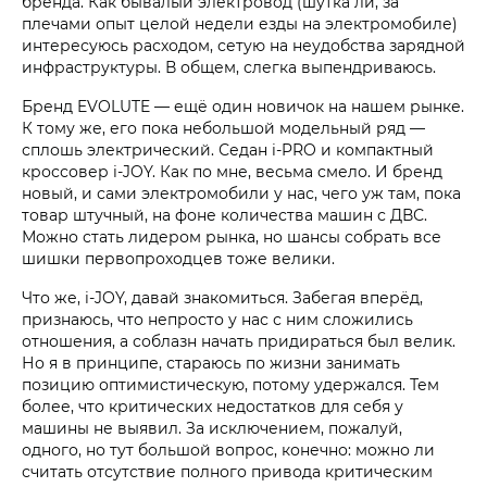
бренда. Как бывалый электровод (шутка ли, за
плечами опыт целой недели езды на электромобиле)
интересуюсь расходом, сетую на неудобства зарядной
инфраструктуры. В общем, слегка выпендриваюсь.
Бренд EVOLUTE — ещё один новичок на нашем рынке.
К тому же, его пока небольшой модельный ряд —
сплошь электрический. Седан i‑PRO и компактный
кроссовер i‑JOY. Как по мне, весьма смело. И бренд
новый, и сами электромобили у нас, чего уж там, пока
товар штучный, на фоне количества машин с ДВС.
Можно стать лидером рынка, но шансы собрать все
шишки первопроходцев тоже велики.
Что же, i‑JOY, давай знакомиться. Забегая вперёд,
признаюсь, что непросто у нас с ним сложились
отношения, а соблазн начать придираться был велик.
Но я в принципе, стараюсь по жизни занимать
позицию оптимистическую, потому удержался. Тем
более, что критических недостатков для себя у
машины не выявил. За исключением, пожалуй,
одного, но тут большой вопрос, конечно: можно ли
считать отсутствие полного привода критическим