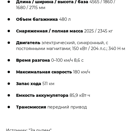
Длина / ширина / высота / база
4565 / 1860 /
1680 / 2715 мм
Объем багажника
480 л
Снаряженная / полная масса
2025 / 2345 кг
Двигатель
электрический, синхронный, с
постоянными магнитами; 150 кВт / 204 л.с.; 340 Н·м
Время разгона
0–100 км/ч 8,6 с
Максимальная скорость
180 км/ч
Запас хода
511 км
Емкость аккумулятора
85,9 кВт·ч
Трансмиссия
передний привод
Источник: "За рулем"