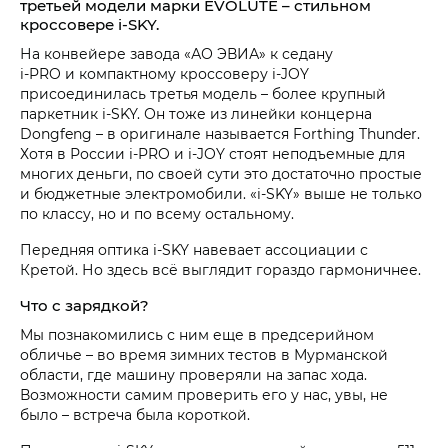
третьей модели марки EVOLUTE – стильном
кроссовере i‑SKY.
На конвейере завода «АО ЭВИА» к седану
i‑PRO и компактному кроссоверу i‑JOY
присоединилась третья модель – более крупный
паркетник i‑SKY. Он тоже из линейки концерна
Dongfeng – в оригинале называется Forthing Thunder.
Хотя в России i‑PRO и i‑JOY стоят неподъемные для
многих деньги, по своей сути это достаточно простые
и бюджетные электромобили. «i‑SKY» выше не только
по классу, но и по всему остальному.
Передняя оптика i‑SKY навевает ассоциации с
Кретой. Но здесь всё выглядит гораздо гармоничнее.
Что с зарядкой?
Мы познакомились с ним еще в предсерийном
обличье – во время зимних тестов в Мурманской
области, где машину проверяли на запас хода.
Возможности самим проверить его у нас, увы, не
было – встреча была короткой.