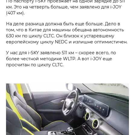
По паспорту i‑SKY проезжает на одной зарядке до 511
км. Это на четверть больше, чем заявлено для i‑JOY
(407 км).
На деле разница должна быть еще больше. Дело в
том, что в Китае для машины обещана автономность
630 км по циклу CLTC. Он близок к устаревшему
европейскому циклу NEDC и излишне оптимистичен.
У нас для i‑SKY заявлено 511 км – скорее всего, по
более честной методике WLTP. А вот i‑JOY еще
просчитан по циклу CLTC.