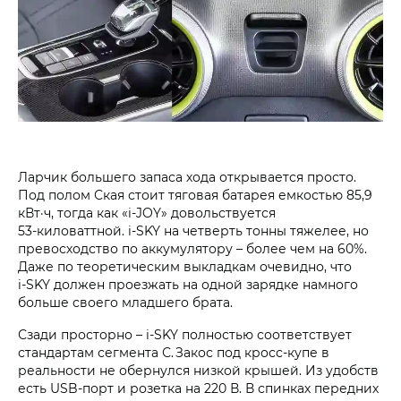
Ларчик большего запаса хода открывается просто.
Под полом Ская стоит тяговая батарея емкостью 85,9
кВт·ч, тогда как «i‑JOY» довольствуется
53‑киловаттной. i‑SKY на четверть тонны тяжелее, но
превосходство по аккумулятору – более чем на 60%.
Даже по теоретическим выкладкам очевидно, что
i‑SKY должен проезжать на одной зарядке намного
больше своего младшего брата.
Сзади просторно – i‑SKY полностью соответствует
стандартам сегмента С. Закос под кросс-купе в
реальности не обернулся низкой крышей. Из удобств
есть USB-порт и розетка на 220 В. В спинках передних