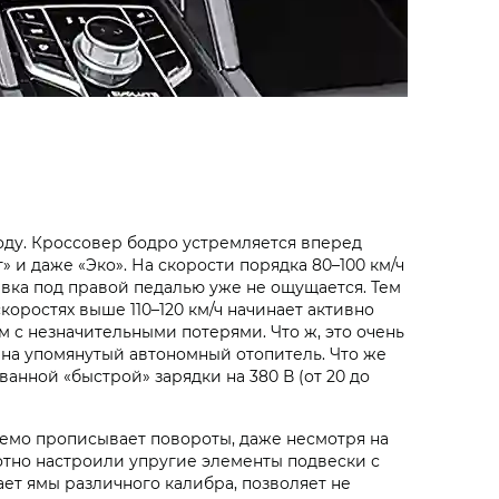
оду. Кроссовер бодро устремляется вперед
 и даже «Эко». На скорости порядка 80–100 км/ч
ывка под правой педалью уже не ощущается. Тем
скоростях выше 110–120 км/ч начинает активно
м с незначительными потерями. Что ж, это очень
 на упомянутый автономный отопитель. Что же
ванной «быстрой» зарядки на 380 В (от 20 до
азуемо прописывает повороты, даже несмотря на
отно настроили упругие элементы подвески с
ет ямы различного калибра, позволяет не