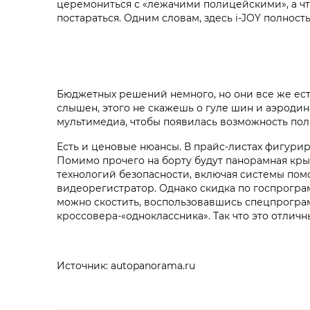
церемониться с «лежачими полицейскими», а что
постараться. Одним словам, здесь i‑JOY полнос
Бюджетных решений немного, но они все же ест
слышен, этого не скажешь о гуле шин и аэроди
мультимедиа, чтобы появилась возможность поль
Есть и ценовые нюансы. В прайс-листах фигури
Помимо прочего на борту будут панорамная крыш
технологий безопасности, включая системы по
видеорегистратор. Однако скидка по госпрогра
можно скостить, воспользовавшись спецпрограм
кроссовера-«одноклассника». Так что это отлич
Источник: autopanorama.ru