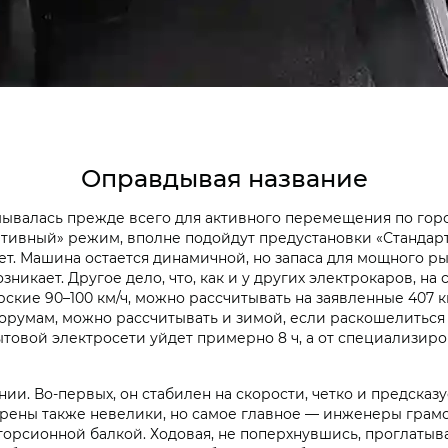
Оправдывая название
ывалась прежде всего для активного перемещения по гор
ртивный» режим, вполне подойдут предустановки «Стандарт»
ает. Машина остается динамичной, но запаса для мощного р
никает. Другое дело, что, как и у других электрокаров, на 
ские 90–100 км/ч, можно рассчитывать на заявленные 407 к
форумам, можно рассчитывать и зимой, если раскошелиться
ытовой электросети уйдет примерно 8 ч, а от специализиро
ении. Во-первых, он стабилен на скорости, четко и предск
. Крены также невелики, но самое главное — инженеры грам
орсионной балкой. Ходовая, не поперхнувшись, проглатыва