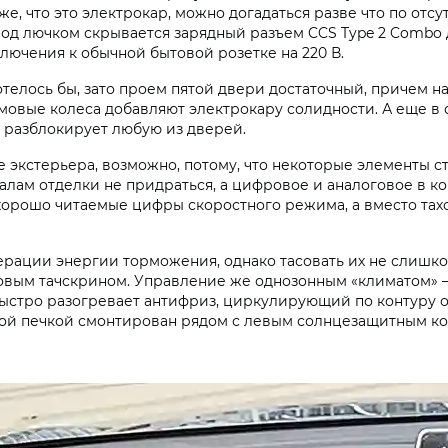
 же, что это электрокар, можно догадаться разве что по от
Под лючком скрывается зарядный разъем CCS Type 2 Combo 
лючения к обычной бытовой розетке на 220 В.
отелось бы, зато проем пятой двери достаточный, причем 
мовые колеса добавляют электрокару солидности. А еще в 
а разблокирует любую из дверей.
е экстерьера, возможно, потому, что некоторые элементы 
иалам отделки не придраться, а цифровое и аналоговое в 
хорошо читаемые цифры скоростного режима, а вместо тах
уперации энергии торможения, однако тасовать их не слиш
овым тачскрином. Управление же однозонным «климатом» — 
ыстро разогревает антифриз, циркулирующий по контуру от
ной печкой смонтирован рядом с левым солнцезащитным ко