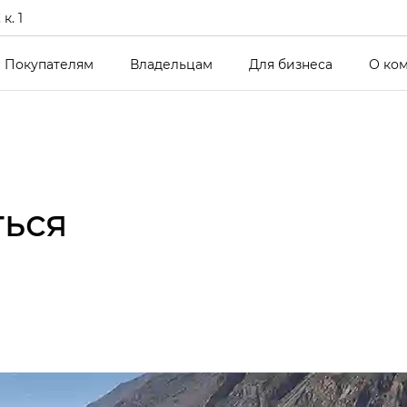
к. 1
Покупателям
Владельцам
Для бизнеса
О ко
ться