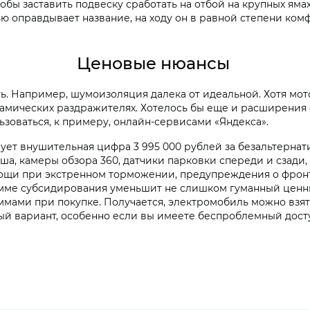
бы заставить подвеску сработать на отбой на крупных ямах
тью оправдывает название, на ходу он в равной степени ко
Ценовые нюансы
ь. Например, шумоизоляция далека от идеальной. Хотя мот
намических раздражителях. Хотелось бы еще и расширения 
зоваться, к примеру, онлайн-сервисами «Яндекса».
рует внушительная цифра 3 995 000 рублей за безальтерн
а, камеры обзора 360, датчики парковки спереди и сзади,
мощи при экстренном торможении, предупреждения о фрон
мме субсидирования уменьшит не слишком гуманный ценник
мами при покупке. Получается, электромобиль можно взят
ный вариант, особенно если вы имеете беспроблемный досту