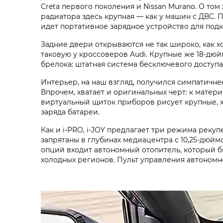
Creta первого поколения и Nissan Murano. О том
радиатора здесь крупная — как у машин с ДВС. 
идет портативное зарядное устройство для подк
Задние двери открываются не так широко, как х
таковую у кроссоверов Audi. Крупные же 18‑дюй
брелока: штатная система бесключевого доступ
Интерьер, на наш взгляд, получился симпатичне
Впрочем, хватает и оригинальных черт: к матер
виртуальный щиток приборов рисует крупные, 
заряда батареи.
Как и i‑PRO, i‑JOY предлагает три режима рек
запрятаны в глубинах медиацентра с 10,25‑дюйм
опций входит автономный отопитель, который б
холодных регионов. Пульт управления автоном