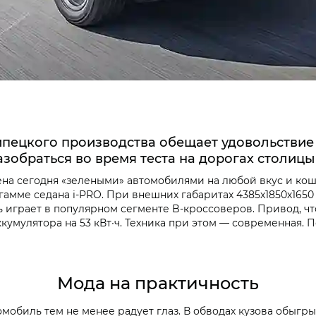
пецкого производства обещает удовольствие о
азобраться во время теста на дорогах столиц
а сегодня «зелеными» автомобилями на любой вкус и коше
гамме седана i‑PRO. При внешних габаритах 4385х1850х1650
 есть играет в популярном сегменте B-кроссоверов. Привод, 
 аккумулятора на 53 кВт∙ч. Техника при этом — современная
Мода на практичность
омобиль тем не менее радует глаз. В обводах кузова обыгр