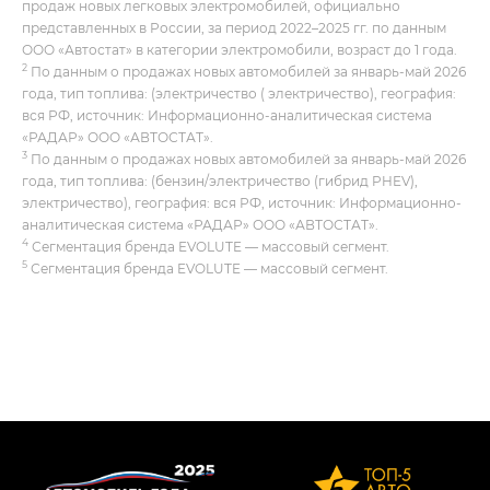
продаж новых легковых электромобилей, официально
представленных в России, за период 2022–2025 гг. по данным
ООО «Автостат» в категории электромобили, возраст до 1 года.
2
По данным о продажах новых автомобилей за январь-май 2026
года, тип топлива: (электричество ( электричество), география:
вся РФ, источник: Информационно-аналитическая система
«РАДАР» ООО «АВТОСТАТ».
3
По данным о продажах новых автомобилей за январь-май 2026
года, тип топлива: (бензин/электричество (гибрид PHEV),
электричество), география: вся РФ, источник: Информационно-
аналитическая система «РАДАР» ООО «АВТОСТАТ».
4
Сегментация бренда EVOLUTE — массовый сегмент.
5
Сегментация бренда EVOLUTE — массовый сегмент.