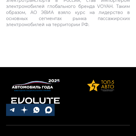
электротранспорта в России, став импортером
электромобилей глобального бренда VOYAH. Таким
образом, АО ЭВИА взяло курс на лидерство в
основных сегментах рынка пассажирских
электромобилей на территории РФ.