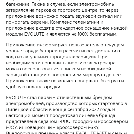
багажника. Также в случае, если электромобиль
затерялся на парковке торгового центра, то через
приложение возможно подать звуковой сигнал или
поморгать фарами. Комплекс телематики и
приложение входят в стандартное оснащение каждой
модели EVOLUTE и являются на 100% бесплатным.
Приложение информирует пользователя о текущем
уровне заряда батареи и рассчитывает дистанцию
хода на актуальных «процентах зарядки». При
необходимости пополнить энергию электрокара
можно воспользоваться поиском необходимой
зарядной станции с построением маршрута до нее.
Приложение также позволяет совершать быструю и
удобную оплату зарядки.
EVOLUTE стал первым отечественным брендом
электромобилей, производство которых стартовало в
Липецкой области в конце сентября 2022 года. В
настоящий момент продуктовая линейка бренда
представлена седаном i‑PRO, городским кроссовером
i‑JOY, инновационным кроссовером i‑SKY,
Внедорожник премиум класса EVOLUTE i‑JET и самым