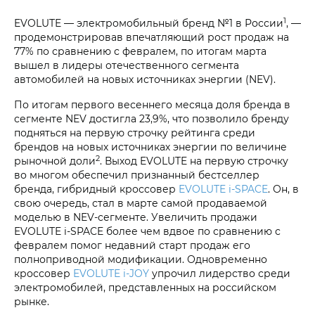
1
EVOLUTE — электромобильный бренд №1 в России
, —
продемонстрировав впечатляющий рост продаж на
77% по сравнению с февралем, по итогам марта
вышел в лидеры отечественного сегмента
автомобилей на новых источниках энергии (NEV).
По итогам первого весеннего месяца доля бренда в
сегменте NEV достигла 23,9%, что позволило бренду
подняться на первую строчку рейтинга среди
брендов на новых источниках энергии по величине
2
рыночной доли
. Выход EVOLUTE на первую строчку
во многом обеспечил признанный бестселлер
бренда, гибридный кроссовер
EVOLUTE i‑SPACE
. Он, в
свою очередь, стал в марте самой продаваемой
моделью в NEV-сегменте. Увеличить продажи
EVOLUTE i‑SPACE более чем вдвое по сравнению с
февралем помог недавний старт продаж его
полноприводной модификации. Одновременно
кроссовер
EVOLUTE i‑JOY
упрочил лидерство среди
электромобилей, представленных на российском
рынке.