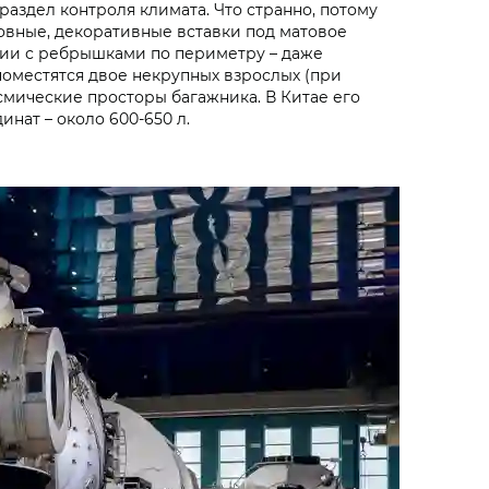
раздел контроля климата. Что странно, потому
ровные, декоративные вставки под матовое
ции с ребрышками по периметру – даже
поместятся двое некрупных взрослых (при
смические просторы багажника. В Китае его
нат – около 600-650 л.