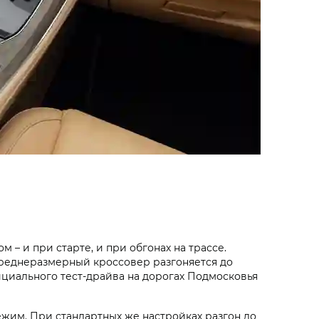
м – и при старте, и при обгонах на трассе.
 среднеразмерный кроссовер разгоняется до
 официального тест-драйва на дорогах Подмосковья
ежим. При стандартных же настройках разгон до