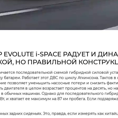
EVOLUTE i‑SPACE РАДУЕТ И ДИН
КОЙ, НО ПРАВИЛЬНОЙ КОНСТРУК
ичается последовательной схемой гибридной силовой уста
ку батареи. Работает этот ДВС по циклу Аткинсона. Тактов в 
ие позволяет уменьшить насосные потери и снизить фактич
ь двигателя в целом возрастает процентов на десять, но на
 в обычных машинах. Однако для последовательного гибрид
 кВт, и хватает ее максимум на 87 км пробега. Если подзаряж
ых задних сиденьях. Это, правда, если измерять как китайц