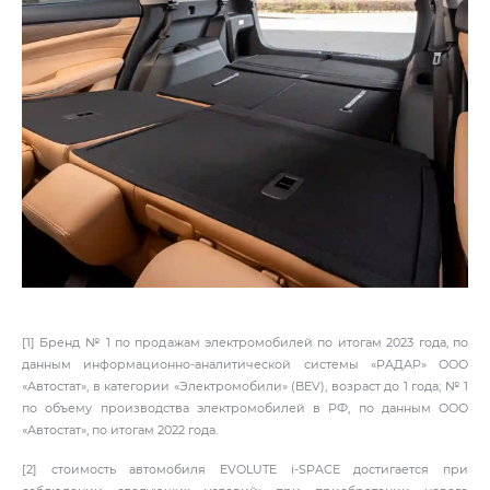
[1] Бренд № 1 по продажам электромобилей по итогам 2023 года, по
данным информационно-аналитической системы «РАДАР» ООО
«Автостат», в категории «Электромобили» (BEV), возраст до 1 года; № 1
по объему производства электромобилей в РФ, по данным ООО
«Автостат», по итогам 2022 года.
[2] стоимость автомобиля EVOLUTE i‑SPACE достигается при