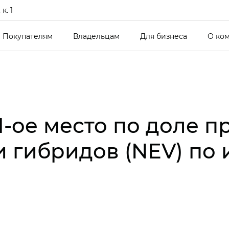
к. 1
Покупателям
Владельцам
Для бизнеса
О ко
1-ое место по доле п
 гибридов (NEV) по и