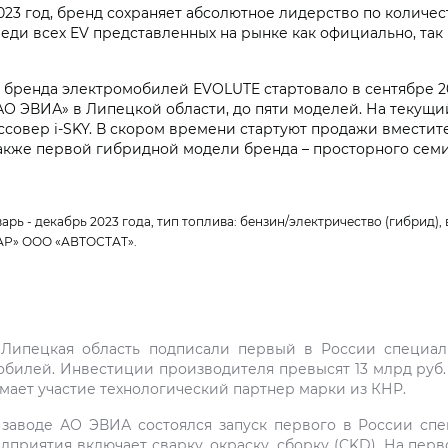
2023 год, бренд сохраняет абсолютное лидерство по колич
реди всех EV представленных на рынке как официально, та
бренда электромобилей EVOLUTE стартовало в сентябре 202
АО ЭВИА» в Липецкой области, до пяти моделей. На текущи
оссовер i‑SKY. В скором времени стартуют продажи вместит
 также первой гибридной модели бренда – просторного сем
 - декабрь 2023 года, тип топлива: бензин/электричество (гибрид), в
АР» ООО «АВТОСТАТ».
Липецкая область подписали первый в России специал
илей. Инвестиции производителя превысят 13 млрд руб. за
ает участие технологический партнер марки из КНР.
а заводе АО ЭВИА состоялся запуск первого в России сп
риятия включает сварку, окраску, сборку (CKD). На перв