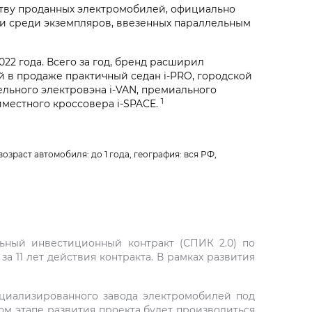
еству проданных электромобилей, официально
к и среди экземпляров, ввезенных параллельным
2 года. Всего за год, бренд расширил
й в продаже практичный седан i‑PRO, городской
ельного электровэна i‑VAN, премиального
1
иместного кроссовера i‑SPACE.
озраст автомобиля: до 1 года, география: вся РФ,
ьный инвестиционный контракт (СПИК 2.0) по
 11 лет действия контракта. В рамках развития
ециализированного завода электромобилей под
ом этапе развития проекта будет производиться