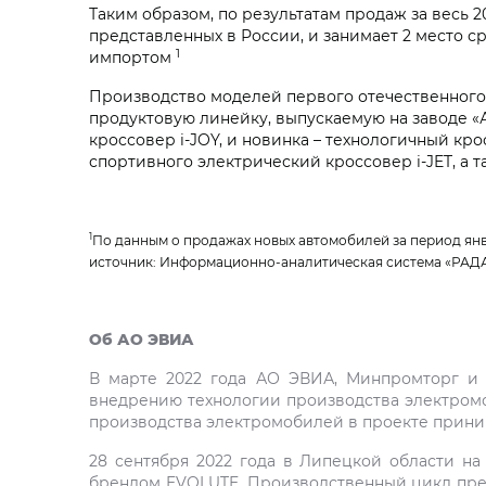
Таким образом, по результатам продаж за весь 
представленных в России, и занимает 2 место с
1
импортом
Производство моделей первого отечественного 
продуктовую линейку, выпускаемую на заводе «
кроссовер i‑JOY, и новинка – технологичный кр
спортивного электрический кроссовер i‑JET, а
1
По данным о продажах новых автомобилей за период январь
источник: Информационно-аналитическая система «РАД
Об АО ЭВИА
В марте 2022 года АО ЭВИА, Минпромторг и 
внедрению технологии производства электромоб
производства электромобилей в проекте приним
28 сентября 2022 года в Липецкой области н
брендом EVOLUTE. Производственный цикл предп