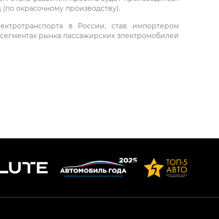
 (по окрасочному производству).
ектротранспорта в России, став импортером
х сегментах рынка пассажирских электромобилей