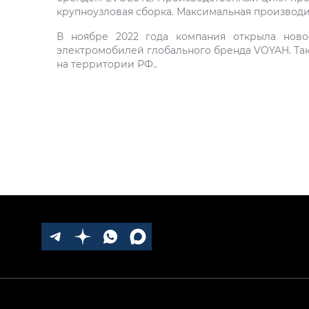
крупноузловая сборка. Максимальная производи
В ноябре 2022 года компания открыла ново
электромобилей глобального бренда VOYAH. Так
на территории РФ..