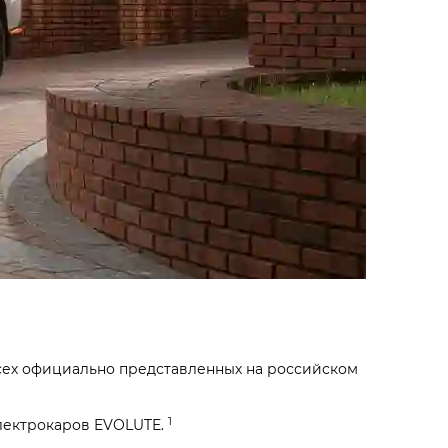
сех официально представленных на российском
1
электрокаров EVOLUTE.