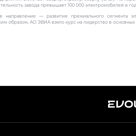
тельность завода превышает 100 000 электромобилей в год
е направление — развитие премиального сегмента эл
им образом, АО ЭВИА взяло курс на лидерство в основны