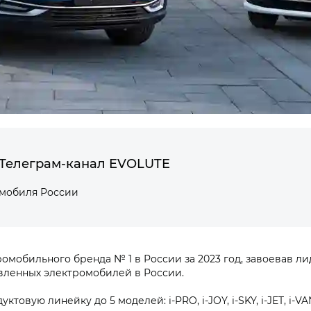
Телеграм-канал EVOLUTE
омобиля России
мобильного бренда № 1 в России за 2023 год, завоевав ли
вленных электромобилей в России.
товую линейку до 5 моделей: i‑PRO, i‑JOY, i‑SKY, i‑JET, i‑