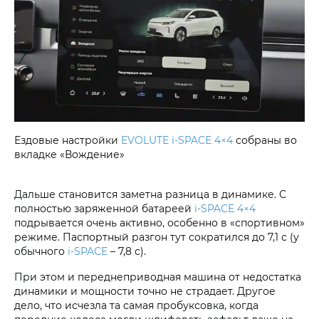
Ездовые настройки
EVOLUTE i‑SPACE 4×4
собраны во
вкладке «Вождение»
Дальше становится заметна разница в динамике. С
полностью заряженной батареей
i‑SPACE 4×4
подрывается очень активно, особенно в «спортивном»
режиме. Паспортный разгон тут сократился до 7,1 с (у
обычного
i‑SPACE
– 7,8 с).
При этом и переднеприводная машина от недостатка
динамики и мощности точно не страдает. Другое
дело, что исчезла та самая пробуксовка, когда