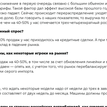
 снижение в первую очередь связано с большим объемом им
рифы. Такой фактор дал эффект высокой базы прошлого год
резко падает. Сейчас происходит перераспределение: уход
 долю. Если говорить о наших показателях, то выручка п
ее чем на 40–50% у нас отмечается трех-четырехкратный ро
нный спрос?
 80% продаж у нас приходилось на кредитные сделки. А при
клад в падение рынка.
ы, как некоторые игроки на рынке?
даж на 40–50%, в том числе за счет обновления линейки и
даем — опять же, с учетом того, что рынок перебалансиру
и серого импорта.
, что ждать некоторые модели надо от недели до трех в за
е составляет от двух недель до месяца. Машины должны про
лям со стороны российских потребителей, как говорят 