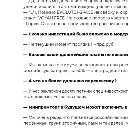
— Да, теперь мы добавляем сварку и окраску. В
увеличивали его автоматизацию (ранее на мощн
— “Ъ”). Помимо EVOLUTE i‑SPACE на сварку и ок
станет VOYAH FREE. Не позднее первого кварта
сборки. Окрасочное производство рассчитано п
— Сколько инвестиций было вложено в моде
— На текущий момент порядка 1 млрд руб.
— Каковы ваши дальнейшие планы по локал
— Мы активно тестируем электродвигатели росс
российскую батарею, на 30% — электродвигател
— А что на более дальнюю перспективу?
— У нас заключен десятилетний специнвестконтр
мы движемся согласно плану.
— Минпромторг в будущем может включить в т
— Мы очень рады, что появилась российская хим
первичный грунт, вторичный, лаки и так далее.