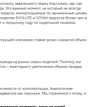
порта, завезенного через Киргизию, где, как
а. Это важный момент, на который не всегда
ят модели, импортируемые по заниженным ценам,
о моделям EVOLUTE и VOYAH выросла более чем в
ст к прошлому году по модельной линейке.
 текущей ключевой ставке резко снизился объем
 вывода на рынок новых моделей. Поэтому мы
ется,— ежегодного увеличения объема продаж
висимости от комплектации. Аналогичная
даваться как пирожки. Мы стремимся к этому, и
некоторые эксперты, речи не идет?