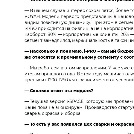
— В нашем случае интерес сохраняется, более т
VOYAH. Модели первого представлены в ценовом с
видим позитивную динамику. При этом в сегмен
i‑PRO приходится на физлиц, а не на корпорати
наоборот: 80% — корпоративные клиенты, 20% — 
сегмент замедлился, маржинальность в такси ни
— Насколько я понимаю, i‑PRO – самый бюдж
же относятся к премиальному сегменту с со
— Мы работаем в этом направлении. У нас уже 
итогам прошлого года. В этом году машина полу
превысит 1200–1250 км в зависимости от услови
— Сколько стоит эта модель?
— Текущая версия i‑SPACE, которую мы продаем 
цены пока не анонсируем. Производство стартуе
сварка, окраска и сборка.
— То есть у вас появился цех сварки и окрас