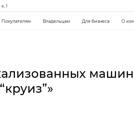
к. 1
Покупателям
Владельцам
Для бизнеса
О ко
кализованных машин
 “круиз”»