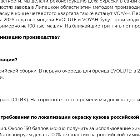
 частности, мы делали реконструкцию цеха окраски в связ
остях завода в Липецкой области этим методом производил
раску в конце четвертого квартала также встанут VOYAH. П
ла 2026 года все модели EVOLUTE и VOYAH будут производи
римерно на 100 тыс. машин. На ближайшие три-пять лет пр
рнизацию производства?
изации?
ийской сборки. В первую очередь для бренда EVOLUTE: в 2
и.
акт (СПИК). На горизонте этого времени мы должны достиг
ребования по локализации окраску кузова российской к
ия. Около 150 баллов можно получить за использование хи
 Мы планируем делать 100% технологии на российской химии