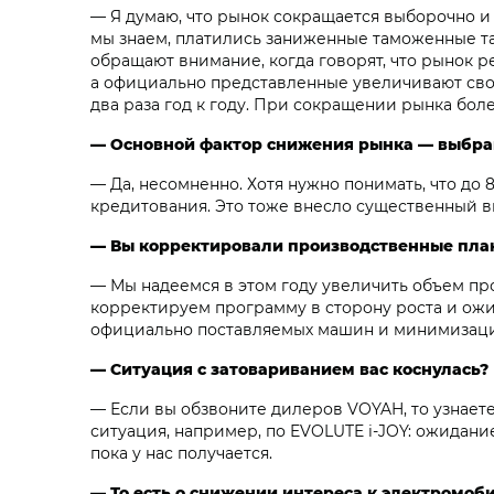
— Я думаю, что рынок сокращается выборочно и
мы знаем, платились заниженные таможенные та
обращают внимание, когда говорят, что рынок 
а официально представленные увеличивают свою
два раза год к году. При сокращении рынка бол
— Основной фактор снижения рынка — выбра
— Да, несомненно. Хотя нужно понимать, что до
кредитования. Это тоже внесло существенный в
— Вы корректировали производственные план
— Мы надеемся в этом году увеличить объем про
корректируем программу в сторону роста и ожи
официально поставляемых машин и минимизаци
— Ситуация с затовариванием вас коснулась?
— Если вы обзвоните дилеров VOYAH, то узнаете
ситуация, например, по EVOLUTE i‑JOY: ожидани
пока у нас получается.
— То есть о снижении интереса к электромоби