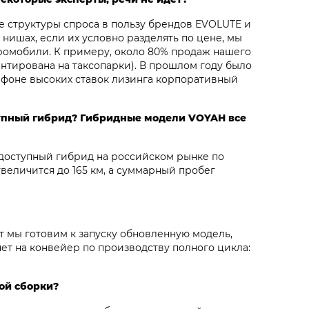
е структуры спроса в пользу брендов EVOLUTE и
 нишах, если их условно разделять по цене, мы
тромобили. К примеру, около 80% продаж нашего
ентирована на таксопарки). В прошлом году было
а фоне высоких ставок лизинга корпоративный
тупный гибрид? Гибридные модели VOYAH все
 доступный гибрид на российском рынке по
увеличится до 165 км, а суммарный пробег
нт мы готовим к запуску обновленную модель,
нет на конвейер по производству полного цикла:
вой сборки?