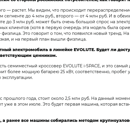
ого — растет. Мы видим, что происходит перераспределени
егменте до 4 млн руб., второго — от 4 млн руб. И в обеих
те до 3 млн руб. может быть очень большой спрос на элек
вных клиентов (хотя в первую очередь эта модель была ори
физлица. Это говорит о том, что появился новый тренд. Н
зкая, и на первый план вышли физлица.
етный электромобиль в линейке EVOLUTE. Будет ли дос
ответствующим ценником.
есть семиместный кроссовер EVOLUTE i‑SPACE, и это самый
чит более мощную батарею 25 кВт, соответственно, пробег 
й эксплуатации.
с прошлого года, стоит около 2,5 млн руб. На данный моме
т уже в этом июле. Это будет первая машина, которая вста
ки, а ранее все машины собирались методом крупноузло