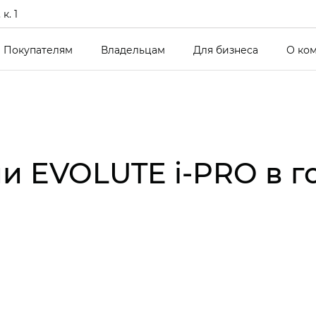
к. 1
Покупателям
Владельцам
Для бизнеса
О ко
и EVOLUTE i‑PRO в 