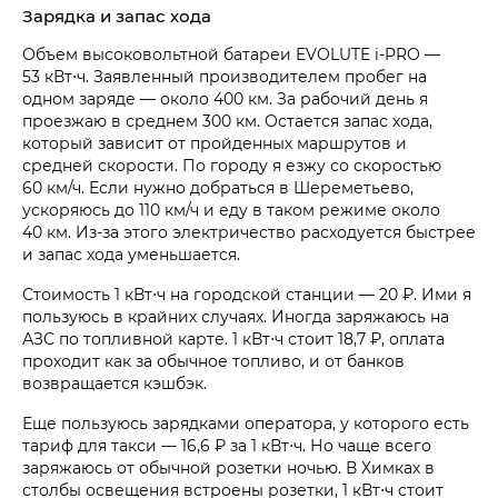
Зарядка и запас хода
Объем высоковольтной батареи EVOLUTE i‑PRO —
53 кВт⋅ч. Заявленный производителем пробег на
одном заряде — около 400 км. За рабочий день я
проезжаю в среднем 300 км. Остается запас хода,
который зависит от пройденных маршрутов и
средней скорости. По городу я езжу со скоростью
60 км/ч. Если нужно добраться в Шереметьево,
ускоряюсь до 110 км/ч и еду в таком режиме около
40 км. Из-за этого электричество расходуется быстрее
и запас хода уменьшается.
Стоимость 1 кВт⋅ч на городской станции — 20 ₽. Ими я
пользуюсь в крайних случаях. Иногда заряжаюсь на
АЗС по топливной карте. 1 кВт⋅ч стоит 18,7 ₽, оплата
проходит как за обычное топливо, и от банков
возвращается кэшбэк.
Еще пользуюсь зарядками оператора, у которого есть
тариф для такси — 16,6 ₽ за 1 кВт⋅ч. Но чаще всего
заряжаюсь от обычной розетки ночью. В Химках в
столбы освещения встроены розетки, 1 кВт⋅ч стоит