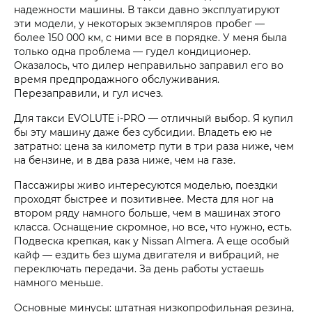
надежности машины. В такси давно эксплуатируют
эти модели, у некоторых экземпляров пробег —
более 150 000 км, с ними все в порядке. У меня была
только одна проблема — гудел кондиционер.
Оказалось, что дилер неправильно заправил его во
время предпродажного обслуживания.
Перезаправили, и гул исчез.
Для такси EVOLUTE i‑PRO — отличный выбор. Я купил
бы эту машину даже без субсидии. Владеть ею не
затратно: цена за километр пути в три раза ниже, чем
на бензине, и в два раза ниже, чем на газе.
Пассажиры живо интересуются моделью, поездки
проходят быстрее и позитивнее. Места для ног на
втором ряду намного больше, чем в машинах этого
класса. Оснащение скромное, но все, что нужно, есть.
Подвеска крепкая, как у Nissan Almera. А еще особый
кайф — ездить без шума двигателя и вибраций, не
переключать передачи. За день работы устаешь
намного меньше.
Основные минусы: штатная низкопрофильная резина,