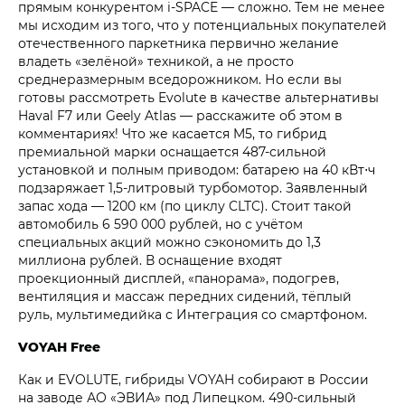
прямым конкурентом i‑SPACE — сложно. Тем не менее
мы исходим из того, что у потенциальных покупателей
отечественного паркетника первично желание
владеть «зелёной» техникой, а не просто
среднеразмерным вседорожником. Но если вы
готовы рассмотреть Evolute в качестве альтернативы
Haval F7 или Geely Atlas — расскажите об этом в
комментариях! Что же касается M5, то гибрид
премиальной марки оснащается 487-сильной
установкой и полным приводом: батарею на 40 кВт⋅ч
подзаряжает 1,5-литровый турбомотор. Заявленный
запас хода — 1200 км (по циклу CLTC). Стоит такой
автомобиль 6 590 000 рублей, но с учётом
специальных акций можно сэкономить до 1,3
миллиона рублей. В оснащение входят
проекционный дисплей, «панорама», подогрев,
вентиляция и массаж передних сидений, тёплый
руль, мультимедийка с Интеграция со смартфоном.
VOYAH Free
Как и EVOLUTE, гибриды VOYAH собирают в России
на заводе АО «ЭВИА» под Липецком. 490-сильный