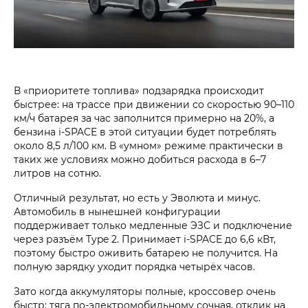
В «приоритете топлива» подзарядка происходит
быстрее: на трассе при движении со скоростью 90–110
км/ч батарея за час заполнится примерно на 20%, а
бензина i‑SPACE в этой ситуации будет потреблять
около 8,5 л/100 км. В «умном» режиме практически в
таких же условиях можно добиться расхода в 6–7
литров на сотню.
Отличный результат, но есть у Эволюта и минус.
Автомобиль в нынешней конфигурации
поддерживает только медленные ЭЗС и подключение
через разъём Type 2. Принимает i‑SPACE до 6,6 кВт,
поэтому быстро оживить батарею не получится. На
полную зарядку уходит порядка четырёх часов.
Зато когда аккумуляторы полные, кроссовер очень
быстр: тяга по-электромобильному сочная, отклик на