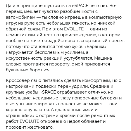
Да и в принципе шустрить на i‑SPACE не тянет. Во-
первых, мешает чувство разобщённости с
автомобилем — ты словно играешь в компьютерную
игру: на руле есть небольшая тяжесть, но никакой
обратной связи. При этом EVOLUTE — один из
немногих «китайцев» по происхождению, в котором
вообще не хочется задействовать спортивный пресет,
потому что становится только хуже. «Баранка»
нагружается бесполезным усилием, а
искусственность реакций усугубляется. Машина
словно противится повороту, с ней приходится
буквально бороться.
Кроссовер явно пытались сделать комфортным, но с
настройками подвески перемудрили. Средние и
крупные ухабы i‑SPACE отрабатывает отлично, но
небольшие, невидимые глазу поперечные бугорки и
выступы нивелировать полностью не может — они
хорошо ощущаются. А вдавленные ямки и
«траншейки» с острыми краями после ремонтных
работ EVOLUTE откровенно недолюбливает и
проходит жестковато.