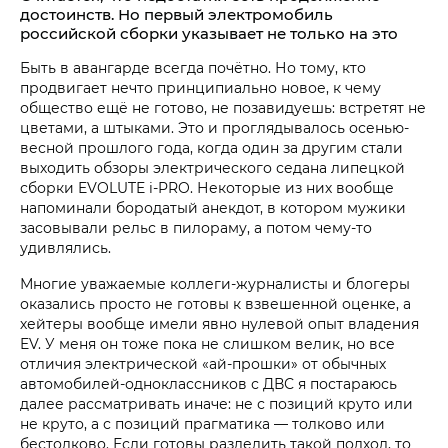
достоинств. Но первый электромобиль
российской сборки указывает не только на это
Быть в авангарде всегда почётно. Но тому, кто
продвигает нечто принципиально новое, к чему
общество ещё не готово, не позавидуешь: встретят не
цветами, а штыками. Это и проглядывалось осенью-
весной прошлого года, когда один за другим стали
выходить обзоры электрического седана липецкой
сборки EVOLUTE i‑PRO. Некоторые из них вообще
напоминали бородатый анекдот, в котором мужики
засовывали рельс в пилораму, а потом чему-то
удивлялись.
Многие уважаемые коллеги-журналисты и блогеры
оказались просто не готовы к взвешенной оценке, а
хейтеры вообще имели явно нулевой опыт владения
EV. У меня он тоже пока не слишком велик, но все
отличия электрической «ай-прошки» от обычных
автомобилей-одноклассников с ДВС я постараюсь
далее рассматривать иначе: не с позиций круто или
не круто, а с позиций прагматика — толково или
бестолково. Если готовы разделить такой подход, то