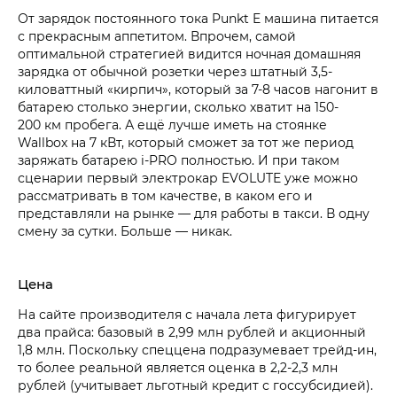
От зарядок постоянного тока Punkt E машина питается
с прекрасным аппетитом. Впрочем, самой
оптимальной стратегией видится ночная домашняя
зарядка от обычной розетки через штатный 3,5-
киловаттный «кирпич», который за 7-8 часов нагонит в
батарею столько энергии, сколько хватит на 150-
200 км пробега. А ещё лучше иметь на стоянке
Wallbox на 7 кВт, который сможет за тот же период
заряжать батарею i‑PRO полностью. И при таком
сценарии первый электрокар EVOLUTE уже можно
рассматривать в том качестве, в каком его и
представляли на рынке — для работы в такси. В одну
смену за сутки. Больше — никак.
Цена
На сайте производителя с начала лета фигурирует
два прайса: базовый в 2,99 млн рублей и акционный
1,8 млн. Поскольку спеццена подразумевает трейд-ин,
то более реальной является оценка в 2,2-2,3 млн
рублей (учитывает льготный кредит с госсубсидией).