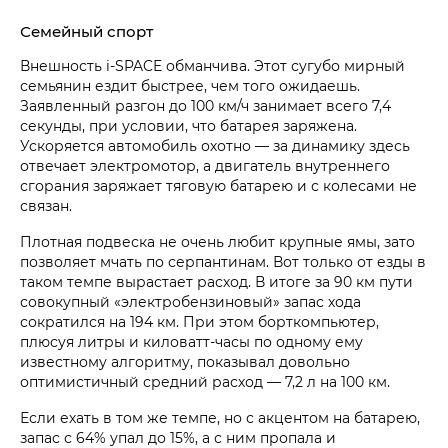
Семейный спорт
Внешность
i‑SPACE
обманчива. Этот сугубо мирный
семьянин ездит быстрее, чем того ожидаешь.
Заявленный разгон до 100 км/ч занимает всего 7,4
секунды, при условии, что батарея заряжена.
Ускоряется автомобиль охотно — за динамику здесь
отвечает электромотор, а двигатель внутреннего
сгорания заряжает тяговую батарею и с колесами не
связан.
Плотная подвеска не очень любит крупные ямы, зато
позволяет мчать по серпантинам. Вот только от езды в
таком темпе вырастает расход. В итоге за 90 км пути
совокупный «электробензиновый» запас хода
сократился на 194 км. При этом борткомпьютер,
плюсуя литры и киловатт-часы по одному ему
известному алгоритму, показывал довольно
оптимистичный средний расход — 7,2 л на 100 км.
Если ехать в том же темпе, но с акцентом на батарею,
запас с 64% упал до 15%, а с ним пропала и