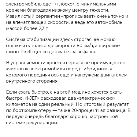
электромобиль едет «плоско», с минимальными
кренами благодаря низкому центру тяжести.
Извилистый серпантин «прописывает» очень точно и
на впечатляющей скорости, а ведь это автомобиль
массой более 2,3 т.
Система стабилизации здесь строгая, ее можно
отключить только до скорости 80 км/ч, а широкие
шины Pirelli цепко держатся за асфальт.
В управляемости кроется серьезное преимущество
«чистого» электромобиля перед гибридным, у
которого передняя ось еще и нагружена двигателем
внутреннего сгорания.
Если ехать быстро, а на этой машине хочется ехать
быстро, «i‑JET» расходовал два «электрических»
километра на один реальный. Но итоговый результат
по борткомпьютеру — та же 20-процентная разница. В
первую очередь благодаря хорошо настроенной
системе рекуперации.