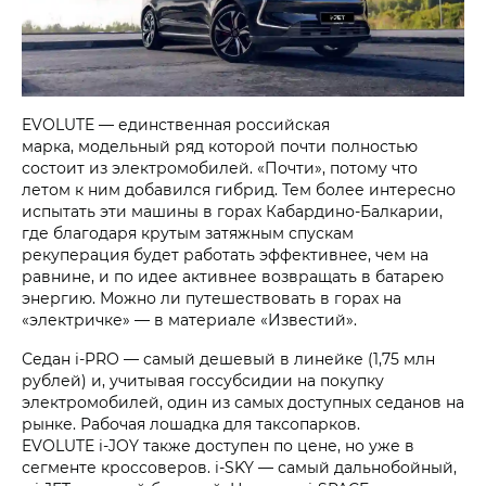
EVOLUTE — единственная российская
марка, модельный ряд которой почти полностью
состоит из электромобилей. «Почти», потому что
летом к ним добавился гибрид. Тем более интересно
испытать эти машины в горах Кабардино-Балкарии,
где благодаря крутым затяжным спускам
рекуперация будет работать эффективнее, чем на
равнине, и по идее активнее возвращать в батарею
энергию. Можно ли путешествовать в горах на
«электричке» — в материале «Известий».
Седан
i‑PRO
— самый дешевый в линейке (1,75 млн
рублей) и, учитывая госсубсидии на покупку
электромобилей, один из самых доступных седанов на
рынке. Рабочая лошадка для таксопарков.
EVOLUTE i‑JOY
также доступен по цене, но уже в
сегменте кроссоверов.
i‑SKY
— самый дальнобойный,