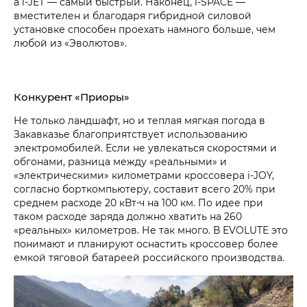
а
i‑JET
— самый быстрый. Наконец,
i‑SPACE
—
вместителен и благодаря гибридной силовой
установке способен проехать намного больше, чем
любой из «Эволютов».
Конкурент «Приоры»
Не только ландшафт, но и теплая мягкая погода в
Закавказье благоприятствует использованию
электромобилей. Если не увлекаться скоростями и
обгонами, разница между «реальными» и
«электрическими» километрами кроссовера
i‑JOY
,
согласно борткомпьютеру, составит всего 20% при
среднем расходе
20 кВт⋅ч
на 100 км. По идее при
таком расходе заряда должно хватить на 260
«реальных» километров. Не так много. В EVOLUTE это
понимают и планируют оснастить кроссовер более
емкой тяговой батареей российского производства.