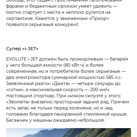
фарами и бюджетным салоном умеет удивить —
охотно стартует с места и неплохо рулится на
серпантине. Кажется, у заниженных «Приор»
появился серьезный конкурент.
Супер «i‑JET»
EVOLUTE i‑JET
должен быть прожорливым — батарея
у него большей емкости (80 кВт⋅ч) и более
современная, но и потребители более серьезные —
два электромотора суммарной мощностью 585 л.с.
Заявленный разгон «Джета» — четыре секунды до
«сотни», а максимальная скорость — 200 км/ч.
Настоящий спорткар. При низком силуэте у этого
«Эволюта» внезапно просторный задний ряд. Причем
есть запас не только перед коленями, но и над
головами благодаря панорамной стеклянной крыше.
Багажник у машины ожидаемо небольшой.