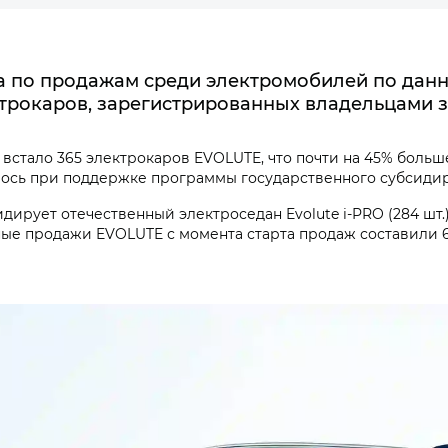
 по продажам среди электромобилей по данны
ктрокаров, зарегистрированных владельцами з
 встало 365 электрокаров EVOLUTE, что почти на 45% боль
оялось при поддержке программы государственного субсид
ирует отечественный электроседан Evolute i‑PRO (284 шт.)
ые продажи EVOLUTE с момента старта продаж составили 6