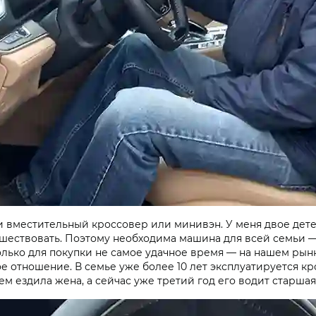
вместительный кроссовер или минивэн. У меня двое детей
тешествовать. Поэтому необходима машина для всей семьи —
олько для покупки не самое удачное время — на нашем рын
е отношение. В семье уже более 10 лет эксплуатируется кро
м ездила жена, а сейчас уже третий год его водит старшая