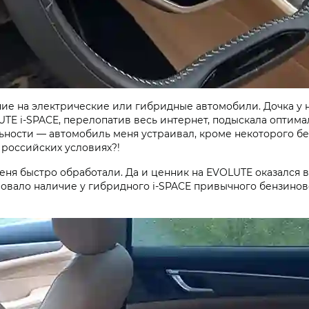
ание на электрические или гибридные автомобили. Дочка 
TE i‑SPACE, перелопатив весь интернет, подыскала оптимал
ности — автомобиль меня устраивал, кроме некоторого бе
в российских условиях?!
еня быстро обработали. Да и ценник на EVOLUTE оказался 
овало наличие у гибридного i‑SPACE привычного бензиново