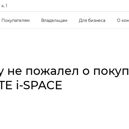
к. 1
Покупателям
Владельцам
Для бизнеса
О ко
у не пожалел о покуп
E i‑SPACE