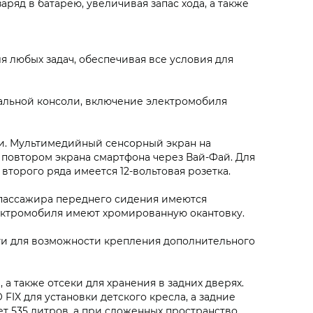
ряд в батарею, увеличивая запас хода, а также
 любых задач, обеспечивая все условия для
альной консоли, включение электромобиля
ии. Мультимедийный сенсорный экран на
 повтором экрана смартфона через Вай-Фай. Для
второго ряда имеется 12-вольтовая розетка.
 пассажира переднего сидения имеются
лектромобиля имеют хромированную окантовку.
и для возможности крепления дополнительного
а также отсеки для хранения в задних дверях.
FIX для установки детского кресла, а задние
т 535 литров, а при сложенных пространство