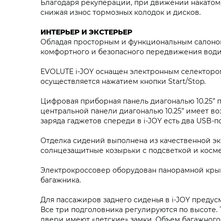
Благодаря рекуперации, при движении накатом, 
снижая износ тормозных колодок и дисков.
ИНТЕРЬЕР И ЭКСТЕРЬЕР
Обладая просторным и функциональным салоном
комфортного и безопасного передвижения води
EVOLUTE i‑JOY оснащен электронным селекторо
осуществляется нажатием кнопки Start/Stop.
Цифровая приборная панель диагональю 10.25”
центральной панели диагональю 10.25” имеет в
заряда гаджетов спереди в i‑JOY есть два USB-п
Отделка сидений выполнена из качественной эк
солнцезащитные козырьки с подсветкой и косме
Электрокроссовер оборудован панорамной кры
багажника.
Для пассажиров заднего сиденья в i‑JOY предус
Все три подголовника регулируются по высоте. 
двери имеют «детские» замки. Объем багажного 