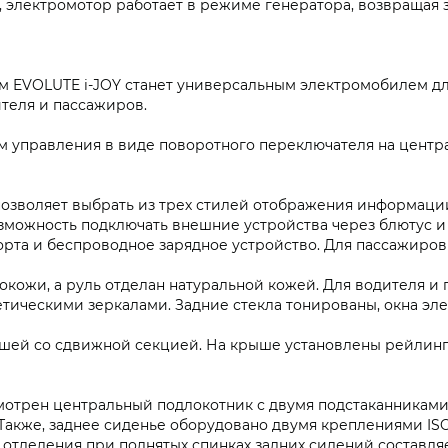
электромотор работает в режиме генератора, возвращая за
 EVOLUTE i‑JOY станет универсальным электромобилем для
теля и пассажиров.
м управления в виде поворотного переключателя на центр
 позволяет выбрать из трех стилей отображения информац
озможность подключать внешние устройства через блютус и
орта и беспроводное зарядное устройство. Для пассажиров 
окожи, а руль отделан натуральной кожей. Для водителя и
тическими зеркалами. Задние стекла тонированы, окна э
шей со сдвижной секцией. На крыше установлены рейлинг
мотрен центральный подлокотник с двумя подстаканниками, 
Также, заднее сиденье оборудовано двумя креплениями ISO 
отделения при поднятых спинках задних сидений составляе