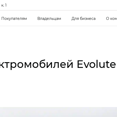
к. 1
Покупателям
Владельцам
Для бизнеса
О ко
ктромобилей Evolute 