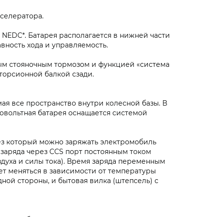
селератора.
ям NEDC*. Батарея располагается в нижней части
вность хода и управляемость.
ным стояночным тормозом и функцией «система
торсионной балкой сзади.
имая все пространство внутри колесной базы. В
ковольтная батарея оснащается системой
ез который можно заряжать электромобиль
заряда через CCS порт постоянным током
здуха и силы тока). Время заряда переменным
жет меняться в зависимости от температуры
дной стороны, и бытовая вилка (штепсель) с