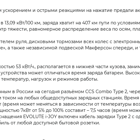
 ускорением и острыми реакциями на нажатие предали ак
 в 13,09 кВт/100 км, заряда хватит на 407 км пути по услови
тр тяжести, равномерное распределение веса по осям, пла
телем руля, дисковыми тормозами всех колес с электрон
е», а также независимой подвеской Макферсон спереди, и 
остью 53 кВт/ч., располагается в нижней части кузова, зан
 устройства может отличаться время заряда батареи. Высо
температур, нагрузок и режимов работы.
ным в России на сегодня разъёмом CCS Combo Type 2, чер
током на любых общедоступных зарядных станциях. Время 
т (время может меняться в зависимости от температуры во
ностью 7кВт от 5% до 100% составит – 7,5 часов (время мо
оснащения EVOLUTE i‑JOY включен кабель зарядки Type 2 с о
биль от любой доступной бытовой розетки.