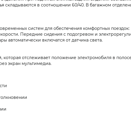
нья складываются в соотношении 60/40. В багажном отделен
овременных систем для обеспечения комфортных поездок: 
скорости. Передние сидения с подогревом и электрорегу
ары автоматически включатся от датчика света.
й, которая отслеживает положение электромобиля в полос
рез экран мультимедиа.
сти
толкновении
нии