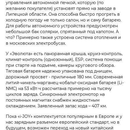
управления автономной печкой, которую (по
желанию покупателя) установят прямо на заводе в
Липецкой области. Она способна быстро прогреть в
холодную погоду не только салон, но и саму батарею.
Для работы автономного устройства предусмотрен
небольшой бак солярки, спрятанный под капотом. А
что? Примерно также устроена система отопления и
в московских электробусах.
У «Эволюта» есть панорамная крыша, круиз-контроль,
климат-контроль (однозонный), ESP, система помощи
при старте на подъеме, камеры кругового обзора.
Тяговая батарея надежно упакована под днищем,
дорожный просвет - приличные 180 мм. Современная
литий-никель-марганец-кобальт-оксидная батарея (Li-
NMC) на 53 кВт·ч рассчитана примерно на тысячу
циклов заряда. Синхронный электромотор на
постоянных магнитах снабжен жидкостным
охлаждением. Заявленный запас хода – 407 км.
Пока «i‑JOY» комплектуется популярным в Европе и у
нас зарядным разъемом европейский стандарт, но в
будущем, возможен переход на новый китайский