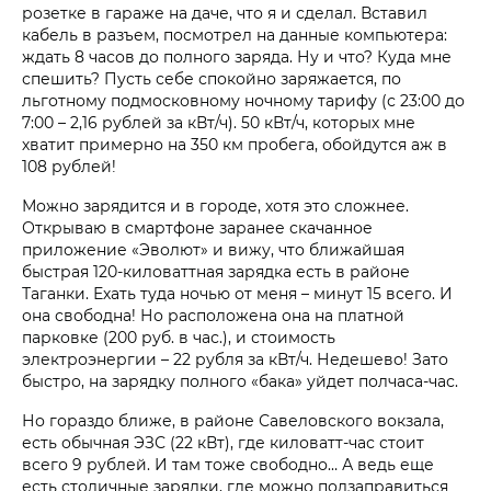
розетке в гараже на даче, что я и сделал. Вставил
кабель в разъем, посмотрел на данные компьютера:
ждать 8 часов до полного заряда. Ну и что? Куда мне
спешить? Пусть себе спокойно заряжается, по
льготному подмосковному ночному тарифу (с 23:00 до
7:00 – 2,16 рублей за кВт/ч). 50 кВт/ч, которых мне
хватит примерно на 350 км пробега, обойдутся аж в
108 рублей!
Можно зарядится и в городе, хотя это сложнее.
Открываю в смартфоне заранее скачанное
приложение «Эволют» и вижу, что ближайшая
быстрая 120-киловаттная зарядка есть в районе
Таганки. Ехать туда ночью от меня – минут 15 всего. И
она свободна! Но расположена она на платной
парковке (200 руб. в час.), и стоимость
электроэнергии – 22 рубля за кВт/ч. Недешево! Зато
быстро, на зарядку полного «бака» уйдет полчаса-час.
Но гораздо ближе, в районе Савеловского вокзала,
есть обычная ЭЗС (22 кВт), где киловатт-час стоит
всего 9 рублей. И там тоже свободно… А ведь еще
есть столичные зарядки, где можно подзаправиться