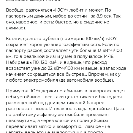
Вообще, разгоняться «i‑JOY» любит и может. По
паспортным данным, набор до сотни - за 8,9 сек. Так
оно, наверное, и есть: быстро, но в сидение не
вжимает.
Кстати, до этого рубежа (примерно 100 км/ч) i‑JOY
сохраняет хорошую энергоэффективность. Если по
паспорту расход составляет чуть больше 13 кВт·ч/100
км, то в реальной жизни у меня получалось 14-16.
Набираешь 110, 120 км/ч, и видишь, что расход
возрастает уже до 22 кВт·ч/100 км и выше, а запас хода
начинает сокращаться все быстрее… Впрочем, как у
любого электромобиля (да автомобиля вообще).
Прямую «i‑JOY» держит стабильно, в поворотах ведет
себя устойчиво – все-таки центр тяжести благодаря
размещенной под днищем тяжелой батарее
расположен низко. И плавность хода достойная. Даже
по разбитому асфальту автомобиль проезжает
невозмутимо, а через «лежачих полицейских»
переваливает мягко и комфортно. Главное - не
наглеть, ведь это не внедорожник, а просто