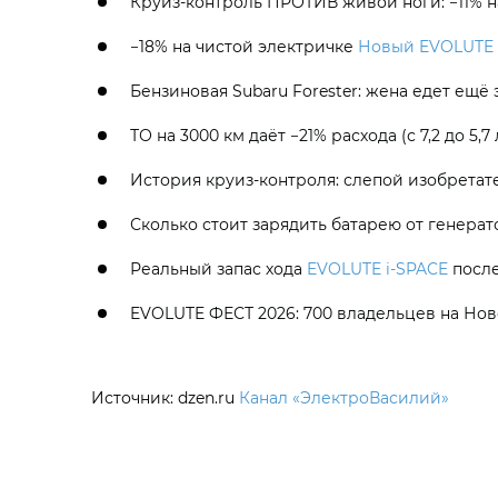
Круиз-контроль ПРОТИВ живой ноги: −11% 
−18% на чистой электричке
Новый EVOLUTE 
Бензиновая Subaru Forester: жена едет ещё
ТО на 3000 км даёт −21% расхода (с 7,2 до 5,7 
История круиз-контроля: слепой изобретате
Сколько стоит зарядить батарею от генера
Реальный запас хода
EVOLUTE i‑SPACE
после
EVOLUTE ФЕСТ 2026: 700 владельцев на Но
Источник: dzen.ru
Канал «ЭлектроВасилий»