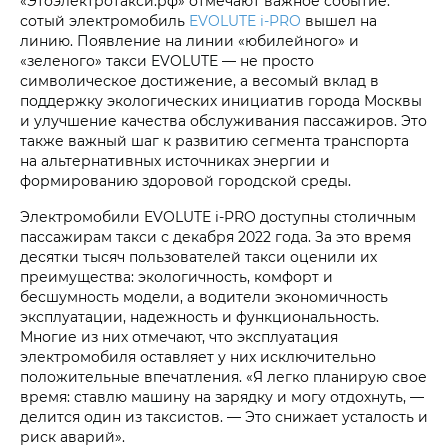
«Этоэлектротакси.рф» отмечают важное событие:
сотый электромобиль
EVOLUTE i‑PRO
вышел на
линию. Появление на линии «юбилейного» и
«зеленого» такси EVOLUTE — не просто
символическое достижение, а весомый вклад в
поддержку экологических инициатив города Москвы
и улучшение качества обслуживания пассажиров. Это
также важный шаг к развитию сегмента транспорта
на альтернативных источниках энергии и
формированию здоровой городской среды.
Электромобили EVOLUTE i‑PRO доступны столичным
пассажирам такси с декабря 2022 года. За это время
десятки тысяч пользователей такси оценили их
преимущества: экологичность, комфорт и
бесшумность модели, а водители экономичность
эксплуатации, надежность и функциональность.
Многие из них отмечают, что эксплуатация
электромобиля оставляет у них исключительно
положительные впечатления. «Я легко планирую свое
время: ставлю машину на зарядку и могу отдохнуть, —
делится один из таксистов. — Это снижает усталость и
риск аварий».