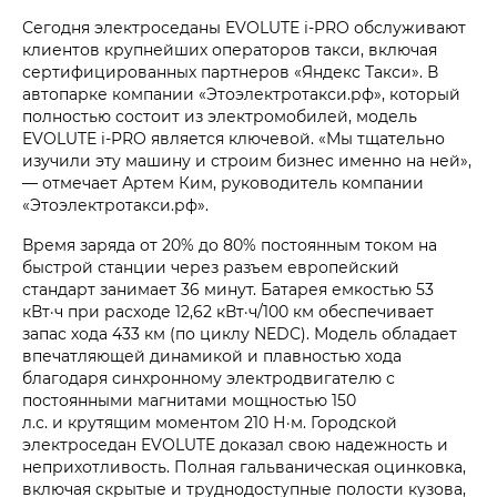
Сегодня электроседаны EVOLUTE i‑PRO обслуживают
клиентов крупнейших операторов такси, включая
сертифицированных партнеров «Яндекс Такси». В
автопарке компании «Этоэлектротакси.рф», который
полностью состоит из электромобилей, модель
EVOLUTE i‑PRO является ключевой. «Мы тщательно
изучили эту машину и строим бизнес именно на ней»,
— отмечает Артем Ким, руководитель компании
«Этоэлектротакси.рф».
Время заряда от 20% до 80% постоянным током на
быстрой станции через разъем европейский
стандарт занимает 36 минут. Батарея емкостью 53
кВт·ч при расходе 12,62 кВт·ч/100 км обеспечивает
запас хода 433 км (по циклу NEDC). Модель обладает
впечатляющей динамикой и плавностью хода
благодаря синхронному электродвигателю с
постоянными магнитами мощностью 150
л.с. и крутящим моментом 210 Н·м. Городской
электроседан EVOLUTE доказал свою надежность и
неприхотливость. Полная гальваническая оцинковка,
включая скрытые и труднодоступные полости кузова,