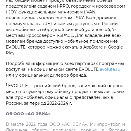
настоящий момент продуктовая линейка бренда
представлена седаном i‑PRO, городским кроссовером
i‑JOY, функциональным минивэном i‑VAN,
инновационным кроссовером i‑SKY, Внедорожник
премиум-класса i‑JET и самым доступным в России
автомобилем с гибридной силовой установкой, 7-
местным кроссовером i‑SPACE. Для владельцев всех
моделей бренда доступно мобильное приложение
EVOLUTE, которое можно скачать в AppStore и Google
Play.
Подробная информация о всех партнерах программы
доступна на официальном сайте EVOLUTE
evolute.ru
или у официальных дилеров бренда.
1
EVOLUTE — российский бренд, занимающий первое
место по суммарному объему продаж новых легковых
электромобилей, официально представленных в
России, за период 2022-2024 г.
Об ООО «АО ЭВИА»
В марте 2022 года ООО «АО ЭВИА», Минпромторг и
Липецкая область подписали первый в России