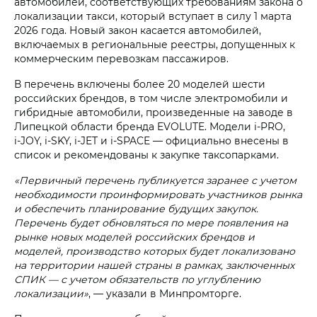
автомобилей, соответствующих требованиям закона о
локализации такси, который вступает в силу 1 марта
2026 года. Новый закон касается автомобилей,
включаемых в региональные реестры, допущенных к
коммерческим перевозкам пассажиров.
В перечень включены более 20 моделей шести
российских брендов, в том числе электромобили и
гибридные автомобили, произведенные на заводе в
Липецкой области бренда EVOLUTE. Модели i‑PRO,
i‑JOY, i‑SKY, i‑JET и i‑SPACE — официально внесены в
список и рекомендованы к закупке таксопарками.
«Первичный перечень публикуется заранее с учетом
необходимости проинформировать участников рынка
и обеспечить планирование будущих закупок.
Перечень будет обновляться по мере появления на
рынке новых моделей российских брендов и
моделей, производство которых будет локализовано
на территории нашей страны в рамках, заключенных
СПИК — с учетом обязательств по углублению
локализации»
, — указали в Минпромторге.