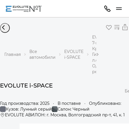
EVOLUTE i-SPACE
7-местный
Кроссовер
Все
EVOLUTE
Главная
Гибрид 1,5 л 218
автомобили
i-SPACE
л.с.
Одноступенчаты
редуктор
EVOLUTE i-SPACE
Б
Год производства: 2025
·
В поставке
·
Опубликовано:
Кузов: Лунный серый
Салон: Черный
EVOLUTE АВИЛОН: г. Москва, Волгоградский пр-т, 41, к. 1