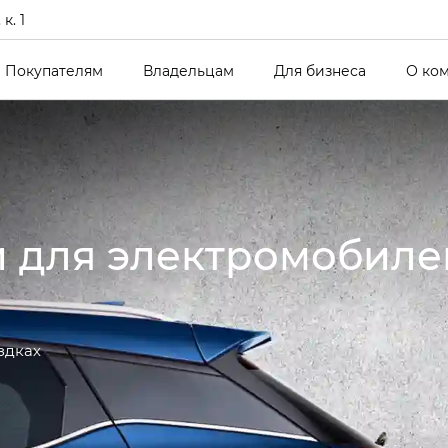
к. 1
Покупателям
Владельцам
Для бизнеса
О ко
и для электромобил
здках