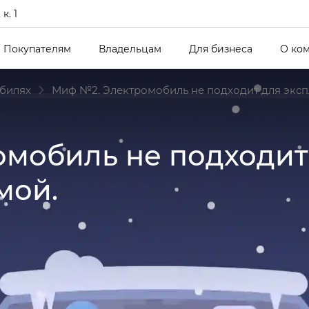
к. 1
Покупателям
Владельцам
Для бизнеса
О ко
билях
Миф №2. Электромобиль не подходит для экс
мобиль не подходит
мой.