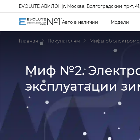
EVOLUTE АВИЛОН
|
г. Москва, Волгоградский пр-т, 41, 
Авто в наличии
Модели
Главная
Покупателям
Мифы об электромо
Миф №2. Электро
эксплуатации зи