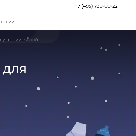
+7 (495) 730-00-22
мпании
плуатации зимой
 для