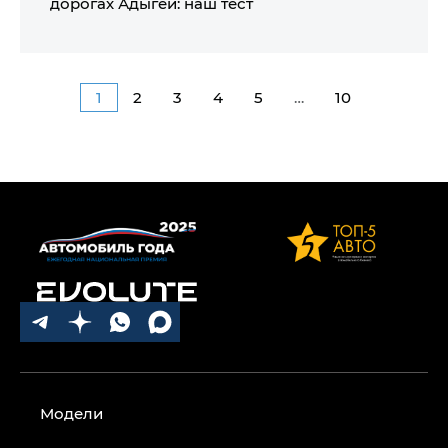
дорогах Адыгеи: наш тест
1
2
3
4
5
…
10
Модели