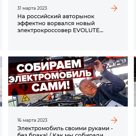
31
марта
2023
На российский авторынок
эффектно ворвался новый
электрокроссовер EVOLUTE
i - i‑SKY
16
марта
2023
Электромобиль своими руками -
без брака! / Как мы собирали