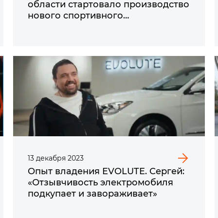
области стартовало производство
нового спортивного
электрического кроссовера
премиум-класса i‑JET
13
декабря
2023
Опыт владения EVOLUTE. Сергей:
«Отзывчивость электромобиля
подкупает и завораживает»