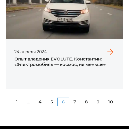
24
апреля
2024
Опыт владения EVOLUTE. Константин:
«Электромобиль — космос, не меньше»
1
…
4
5
6
7
8
9
10